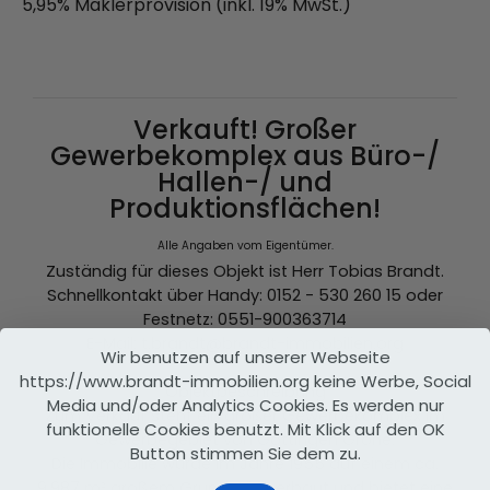
5,95% Maklerprovision (inkl. 19% MwSt.)
Verkauft! Großer
Gewerbekomplex aus Büro-/
Hallen-/ und
Produktionsflächen!
Alle Angaben vom Eigentümer.
Zuständig für dieses Objekt ist Herr Tobias Brandt.
Schnellkontakt über Handy: 0152 - 530 260 15 oder
Festnetz: 0551-900363714
E-Mail: t.brandt@brandt-immobilien.org
Wir benutzen auf unserer Webseite
https://www.brandt-immobilien.org keine Werbe, Social
Objektbeschreibung
Media und/oder Analytics Cookies. Es werden nur
Zum Verkauf steht ein großer Gewerbekomplex im
funktionelle Cookies benutzt. Mit Klick auf den OK
Gewerbegebiet von Göttingen Grone.
Button stimmen Sie dem zu.
Die Immobilie wurde im Jahre 1955 auf einem ca.
9.987 m² großem Grundstück erbaut und bietet eine