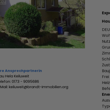
Exp
Hau
DEU
Woh
Nutz
Gru
Zim
Sch
Zust
Bauj
hre Ansprechpartnerin
rau Hela Keiluweit
Frei
elefon: 0173 - 9095686
Heiz
-Mail: keiluweit@brandt-immobilien.org
Bef
Ene
Aus
Typ