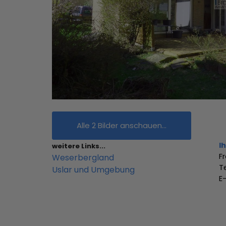
Alle 2 Bilder anschauen...
I
weitere Links...
F
Weserbergland
T
Uslar und Umgebung
E