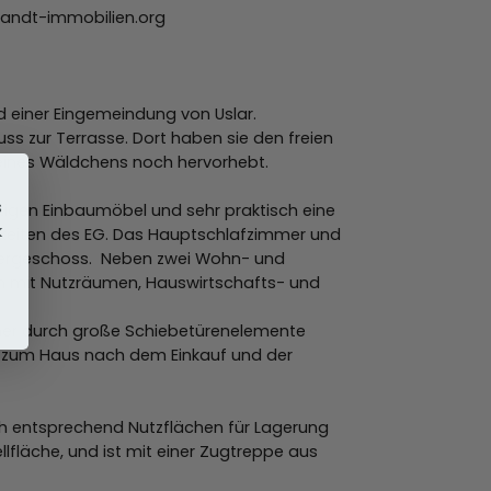
brandt-immobilien.org
d einer Eingemeindung von Uslar.
 zur Terrasse. Dort haben sie den freien
b eines Wäldchens noch hervorhebt.
s
igen Einbaumöbel und sehr praktisch eine
k
keiten des EG. Das Hauptschlafzimmer und
Untergeschoss. Neben zwei Wohn- und
h mit Nutzräumen, Hauswirtschafts- und
mer durch große Schiebetürenelemente
ang zum Haus nach dem Einkauf und der
urch entsprechend Nutzflächen für Lagerung
läche, und ist mit einer Zugtreppe aus