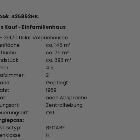
osé: 425862HK.
s Kauf - Einfamilienhaus
- 36170 Uslar Volpriehausen
nfläche:
ca. 145 m²
fläche:
ca. 76 m²
ndstück:
ca. 895 m²
mer:
4.5
lafzimmer:
2
and:
Gepflegt
ahr:
1969
 ab:
nach Absprache
ungsart:
Zentralheizung
euerungsart:
OEL
rgiepass:
weisstyp:
BEDARF
enklasse:
H