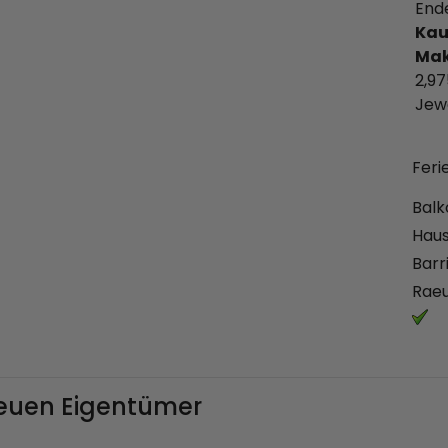
End
Kau
Mak
2,97
Jew
Feri
Balk
Haus
Barr
Rae
euen Eigentümer