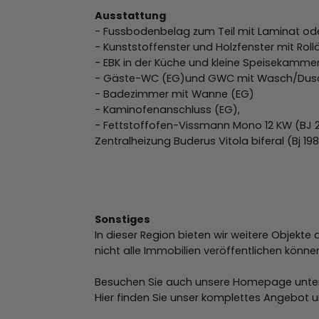
Ausstattung
- Fussbodenbelag zum Teil mit Laminat ode
- Kunststoffenster und Holzfenster mit Rol
- EBK in der Küche und kleine Speisekamme
- Gäste-WC (EG)und GWC mit Wasch/Dusc
- Badezimmer mit Wanne (EG)
- Kaminofenanschluss (EG),
- Fettstoffofen-Vissmann Mono 12 KW (BJ 2
Zentralheizung Buderus Vitola biferal (Bj 19
Sonstiges
In dieser Region bieten wir weitere Objekt
nicht alle Immobilien veröffentlichen könne
Besuchen Sie auch unsere Homepage unte
Hier finden Sie unser komplettes Angebot