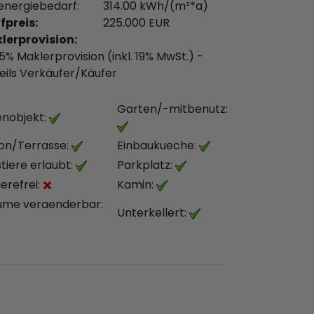
energiebedarf:
314.00 kWh/(m²*a)
fpreis:
225.000 EUR
lerprovision:
5% Maklerprovision (inkl. 19% MwSt.) -
eils Verkäufer/Käufer
Garten/-mitbenutz:
enobjekt:
on/Terrasse:
Einbaukueche:
tiere erlaubt:
Parkplatz:
ierefrei:
Kamin:
ume veraenderbar:
Unterkellert: