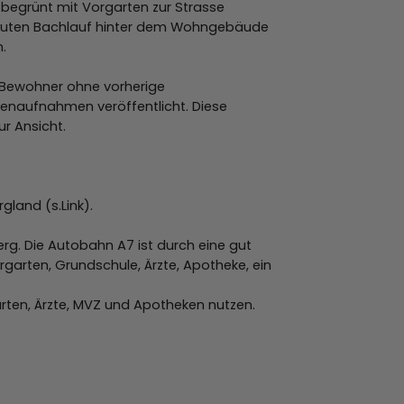
; begrünt mit Vorgarten zur Strasse
erbauten Bachlauf hinter dem Wohngebäude
.
r Bewohner ohne vorherige
nnenaufnahmen veröffentlicht. Diese
ur Ansicht.
land (s.Link).
g. Die Autobahn A7 ist durch eine gut
rgarten, Grundschule, Ärzte, Apotheke, ein
ärten, Ärzte, MVZ und Apotheken nutzen.