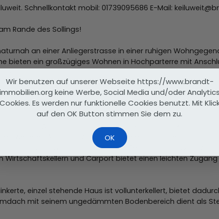
eiluweit. Schnellkontakt mobil: 01739095686 E-Mail: keiluweit@
am Rande des Sollings!
naturnah an einer Anliegerstrasse in einer ruhigen Wohngegen
ieten ein großzügiges Wohnen in Hochparterre mit Anschluss
 ein kleiner ruhiger Bachlauf, der die naturnahe Lage unterhal
Wir benutzen auf unserer Webseite https://www.brandt-
immobilien.org keine Werbe, Social Media und/oder Analytic
m Wohn-und Esszimmer eine gut ausgestattete Küche mit wert
Cookies. Es werden nur funktionelle Cookies benutzt. Mit Klic
ur (mit Kaminanschluss) kommen sie bequem in alle Räumlich
auf den OK Button stimmen Sie dem zu.
l des EG. Eine wohnraumintegrierte Treppe bringt sie in das 
mer) und GWC findet man dort einen klassischen Kellerbereic
 einen weiteren Ausgang zum Gartenbereich und dem Carport.
OK
m) kann man vom Wohnflur mit einer Außentür und im Wohnzim
den Wirtschaftskellern und Carport bietet einen leichten Zug
nkerte, einzel stehende Haus ist vollunterkellert, bietet dad
lmdach mit seinem ungedämmten Bodenbereich dient als Stellf