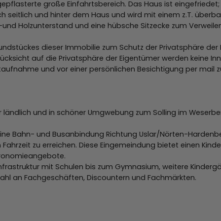
epflasterte große Einfahrtsbereich. Das Haus ist eingefriedet
sich seitlich und hinter dem Haus und wird mit einem z.T. üb
 -und Holzunterstand und eine hübsche Sitzecke zum Verweilen
Grundstückes dieser Immobilie zum Schutz der Privatsphäre de
Rücksicht auf die Privatsphäre der Eigentümer werden keine I
aktaufnahme und vor einer persönlichen Besichtigung per mail z
r ländlich und in schöner Umgwebung zum Solling im Weserberg
eine Bahn- und Busanbindung Richtung Uslar/Nörten-Hardenber
Fahrzeit zu erreichen. Diese Eingemeindung bietet einen Kinde
tronomieangebote.
Infrastruktur mit Schulen bis zum Gymnasium, weitere Kinderg
ahl an Fachgeschäften, Discountern und Fachmärkten.