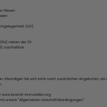
r Fliesen
läden
r
hgelegenheit (UG)
014) neben der Öl-
81) zuschaltbar
e an. Erkundigen Sie sich bitte nach zusätzlichen Angeboten, 
n.
r www.brandt-immobilien.org
 und unsere "Allgemeinen Geschäftsbedingungen".