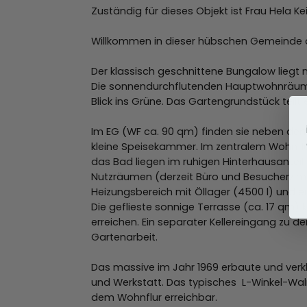
Zuständig für dieses Objekt ist Frau Hela K
Willkommen in dieser hübschen Gemeinde 
Der klassisch geschnittene Bungalow liegt 
Die sonnendurchflutenden Hauptwohnräume b
Blick ins Grüne. Das Gartengrundstück teilt
Im EG (WF ca. 90 qm) finden sie neben de
kleine Speisekammer. Im zentralem Wohnfl
das Bad liegen im ruhigen Hinterhausantei
Nutzräumen (derzeit Büro und Besucherzim
Heizungsbereich mit Öllager (4500 l) und
Die geflieste sonnige Terrasse (ca. 17 q
erreichen. Ein separater Kellereingang zu 
Gartenarbeit.
Das massive im Jahr 1969 erbaute und verkli
und Werkstatt. Das typisches L-Winkel-Wa
dem Wohnflur erreichbar.