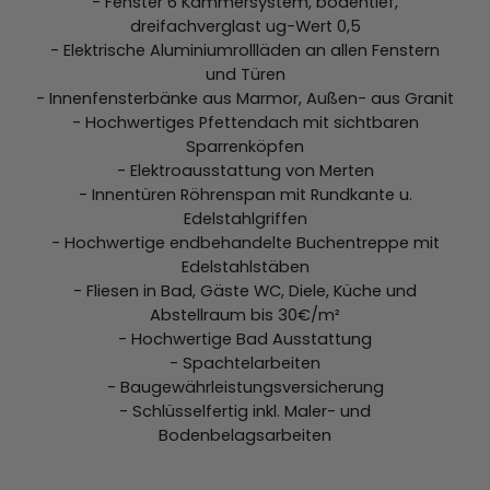
- Fenster 6 Kammersystem, bodentief,
dreifachverglast ug-Wert 0,5
- Elektrische Aluminiumrollläden an allen Fenstern
und Türen
- Innenfensterbänke aus Marmor, Außen- aus Granit
- Hochwertiges Pfettendach mit sichtbaren
Sparrenköpfen
- Elektroausstattung von Merten
- Innentüren Röhrenspan mit Rundkante u.
Edelstahlgriffen
- Hochwertige endbehandelte Buchentreppe mit
Edelstahlstäben
- Fliesen in Bad, Gäste WC, Diele, Küche und
Abstellraum bis 30€/m²
- Hochwertige Bad Ausstattung
- Spachtelarbeiten
- Baugewährleistungsversicherung
- Schlüsselfertig inkl. Maler- und
Bodenbelagsarbeiten