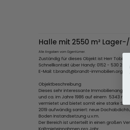
Halle mit 2550 m² Lager-/
Alle Angaben vom Eigentümer.
Zuständig für dieses Objekt ist Herr Tobias 
Schnellkontakt über Handy: 0152 - 530 260 
E-Mail: t.brandt@brandt-immobilien.org
Objektbeschreibung
Dieses sehr interessante Immobilienangebot
und ca. im Jahre 1986 auf einem 5343 m² gr
vermietet und bietet somit eine starke Sich
2019 aufwändig saniert: neue Dachabdich
Boden Instandsetzung u.v.m.
Der Bereich ist unterteilt in einen großen 
Kaltmieteinnahmen pro Jahr.