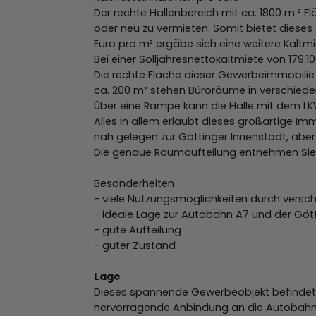
Der rechte Hallenbereich mit ca. 1800 m ² F
oder neu zu vermieten. Somit bietet dieses 
Euro pro m² ergäbe sich eine weitere Kaltm
Bei einer Solljahresnettokaltmiete von 179.10
Die rechte Fläche dieser Gewerbeimmobilie i
ca. 200 m² stehen Büroräume in verschiede
Über eine Rampe kann die Halle mit dem LKW
Alles in allem erlaubt dieses großartige Im
nah gelegen zur Göttinger Innenstadt, aber
Die genaue Raumaufteilung entnehmen Sie 
Besonderheiten
- viele Nutzungsmöglichkeiten durch versch
- ideale Lage zur Autobahn A7 und der Göt
- gute Aufteilung
- guter Zustand
Lage
Dieses spannende Gewerbeobjekt befindet s
hervorragende Anbindung an die Autobahn A