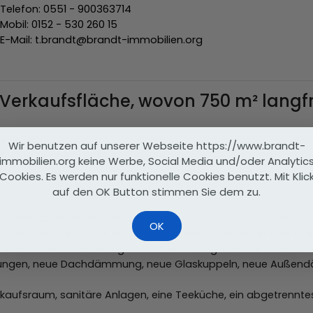
Telefon: 0551 - 900363714
Mobil: 0152 - 530 260 15
E-Mail: t.brandt@brandt-immobilien.org
Verkaufsfläche, wovon 750 m² langfri
Brandt.
Wir benutzen auf unserer Webseite https://www.brandt-
15 oder Festnetz: 0551-900363714
immobilien.org keine Werbe, Social Media und/oder Analytic
Cookies. Es werden nur funktionelle Cookies benutzt. Mit Klic
auf den OK Button stimmen Sie dem zu.
 umfasst ein Hallengebäude mit insgesamt ca. 2550 m² Fläche,
OK
oßen Eckgrundstück in Göttingen erbaut wurde. Der linke Halle
erheit bei der Gestaltung einer Finanzierung. Dieser linke Geb
tungen, neue Dachdämmung, neue Glaskuppeln, neue Außendä
Verkaufsraum, sanitäre Anlagen, eine Teeküche, ein abgetrennte