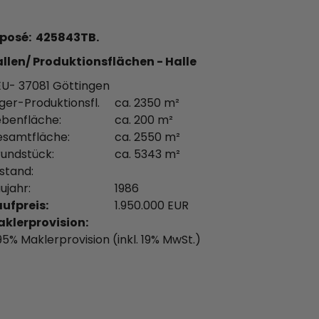
posé: 425843TB.
llen/ Produktionsflächen - Halle
U- 37081 Göttingen
ger-Produktionsfl.
ca. 2350 m²
benfläche:
ca. 200 m²
samtfläche:
ca. 2550 m²
undstück:
ca. 5343 m²
stand:
ujahr:
1986
ufpreis:
1.950.000 EUR
klerprovision:
95% Maklerprovision (inkl. 19% MwSt.)