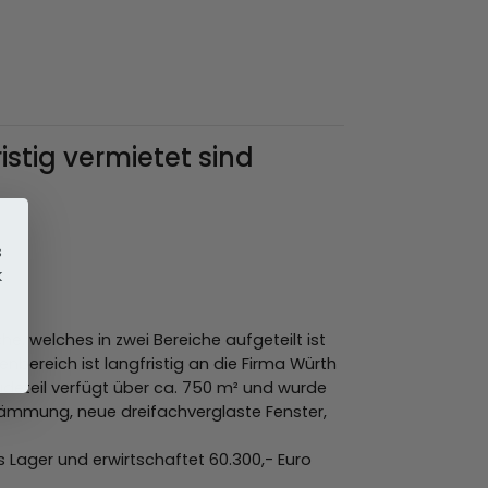
stig vermietet sind
s
k
 welches in zwei Bereiche aufgeteilt ist
nbereich ist langfristig an die Firma Würth
äudeteil verfügt über ca. 750 m² und wurde
mmung, neue dreifachverglaste Fenster,
s Lager und erwirtschaftet 60.300,- Euro