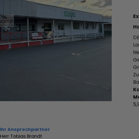
Ex
Ha
DE
La
Ne
Ge
Gr
Zu
Ba
Ka
Ma
5,
Ihr Ansprechpartner
Herr Tobias Brandt