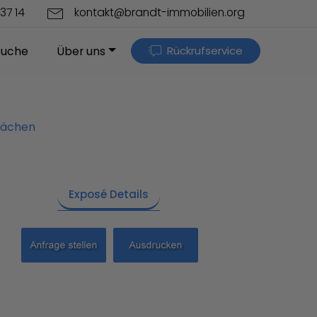
37 14
kontakt@brandt-immobilien.org
Rückrufservice
suche
Über uns
flächen
Exposé Details