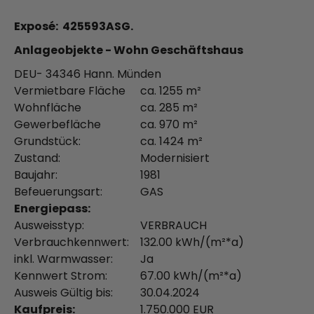
Exposé: 425593ASG.
Anlageobjekte - Wohn Geschäftshaus
DEU- 34346 Hann. Münden
Vermietbare Fläche
ca. 1255 m²
Wohnfläche
ca. 285 m²
Gewerbefläche
ca. 970 m²
Grundstück:
ca. 1424 m²
Zustand:
Modernisiert
Baujahr:
1981
Befeuerungsart:
GAS
Energiepass:
Ausweisstyp:
VERBRAUCH
Verbrauchkennwert:
132.00 kWh/(m²*a)
inkl. Warmwasser:
Ja
Kennwert Strom:
67.00 kWh/(m²*a)
Ausweis Gültig bis:
30.04.2024
Kaufpreis:
1.750.000 EUR