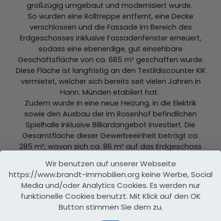
großzügig umgebaut und modernisiert wurde.
So wurden eine Rolltreppe entfernt, eine Decke
verschlossen und die Fassade im Bereich des
Erdgeschosses inklusive Fassadenfenster erneuert,
sodass eine ebenerdige, gut einsehbare
Geschäftsfläche von ca. 685 m² geschaffen wurde.
Diese Fläche ist langfristig an den Textildiscounter KIK
vermietet, welcher sich bereits seit vielen Jahren in
Hann. Münden etabliert hat.
Zudem wurde in eine neue Heizung, in die Elektrik
sowie den Ausbau der im Rosenhof befindlichen
Spielhalle inklusive Billiardangebot investiert. Die
Gesamtfläche dieser Gewerbeeinheit beträgt ca.
285 m², wovon sich ca. 86 m² auf das Erdgeschoss
und ca. 193 m² auf das Obergeschoss verteilen.
Wir benutzen auf unserer Webseite
Zu den Modernisierungen im Bereich der Spielhalle
https://www.brandt-immobilien.org keine Werbe, Social
zählen u.a. die Erneuerung der Lüftungsanlage sowie
Media und/oder Analytics Cookies. Es werden nur
der Sanitäranlagen, die Sanierung der Wände und
funktionelle Cookies benutzt. Mit Klick auf den OK
Böden sowie der Umbau des Tresens. Auch eine
Button stimmen Sie dem zu.
neue Videoüberwachung wurde installiert.